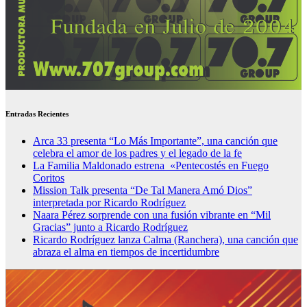
Entradas Recientes
Arca 33 presenta “Lo Más Importante”, una canción que
celebra el amor de los padres y el legado de la fe
La Familia Maldonado estrena «Pentecostés en Fuego
Coritos
Mission Talk presenta “De Tal Manera Amó Dios”
interpretada por Ricardo Rodríguez
Naara Pérez sorprende con una fusión vibrante en “Mil
Gracias” junto a Ricardo Rodríguez
Ricardo Rodríguez lanza Calma (Ranchera), una canción que
abraza el alma en tiempos de incertidumbre