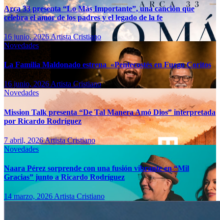
Arca 33 presenta “Lo Más Importante”, una canción que
celebra el amor de los padres y el legado de la fe
16 junio, 2026
Artista Cristiano
Novedades
La Familia Maldonado estrena «Pentecostés en Fuego Coritos
16 junio, 2026
Artista Cristiano
Novedades
Mission Talk presenta “De Tal Manera Amó Dios” interpretada
por Ricardo Rodríguez
7 abril, 2026
Artista Cristiano
Novedades
Naara Pérez sorprende con una fusión vibrante en “Mil
Gracias” junto a Ricardo Rodríguez
14 marzo, 2026
Artista Cristiano